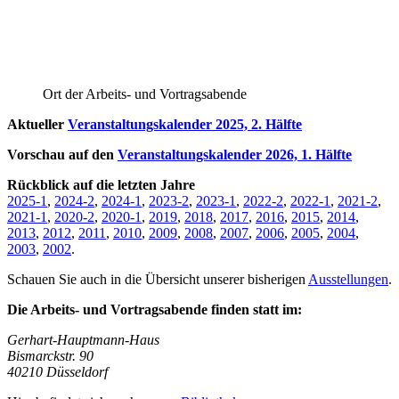
Ort der Arbeits- und Vortragsabende
Aktueller
Veranstaltungskalender 2025, 2. Hälfte
Vorschau auf den
Veranstaltungskalender 2026, 1. Hälfte
Rückblick auf die letzten Jahre
2025-1
,
2024-2
,
2024-1
,
2023-2
,
2023-1
,
2022-2
,
2022-1
,
2021-2
,
2021-1
,
2020-2
,
2020-1
,
2019
,
2018
,
2017
,
2016
,
2015
,
2014
,
2013
,
2012
,
2011
,
2010
,
2009
,
2008
,
2007
,
2006
,
2005
,
2004
,
2003
,
2002
.
Schauen Sie auch in die Übersicht unserer bisherigen
Ausstellungen
.
Die Arbeits- und Vortragsabende finden statt im:
Gerhart-Hauptmann-Haus
Bismarckstr. 90
40210 Düsseldorf