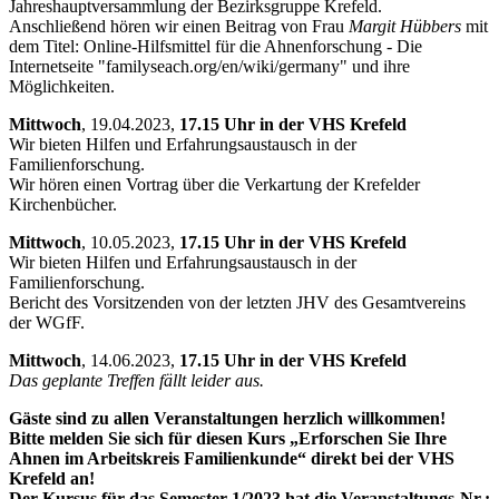
Jahreshauptversammlung der Bezirksgruppe Krefeld.
Anschließend hören wir einen Beitrag von Frau
Margit Hübbers
mit
dem Titel: Online-Hilfsmittel für die Ahnenforschung - Die
Internetseite "familyseach.org/en/wiki/germany" und ihre
Möglichkeiten.
Mittwoch
, 19.04.2023,
17.15 Uhr in der VHS Krefeld
Wir bieten Hilfen und Erfahrungsaustausch in der
Familienforschung.
Wir hören einen Vortrag über die Verkartung der Krefelder
Kirchenbücher.
Mittwoch
, 10.05.2023,
17.15 Uhr in der VHS Krefeld
Wir bieten Hilfen und Erfahrungsaustausch in der
Familienforschung.
Bericht des Vorsitzenden von der letzten JHV des Gesamtvereins
der WGfF.
Mittwoch
, 14.06.2023,
17.15 Uhr in der VHS Krefeld
Das geplante Treffen fällt leider aus.
Gäste sind zu allen Veranstaltungen herzlich willkommen!
Bitte melden Sie sich für diesen Kurs „Erforschen Sie Ihre
Ahnen im Arbeitskreis Familienkunde“ direkt bei der VHS
Krefeld an!
Der Kursus für das Semester 1/2023 hat die Veranstaltungs-Nr.: