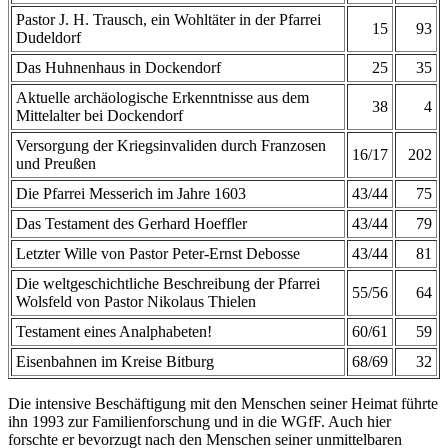
Pastor J. H. Trausch, ein Wohltäter in der Pfarrei
15
93
Dudeldorf
Das Huhnenhaus in Dockendorf
25
35
Aktuelle archäologische Erkenntnisse aus dem
38
4
Mittelalter bei Dockendorf
Versorgung der Kriegsinvaliden durch Franzosen
16/17
202
und Preußen
Die Pfarrei Messerich im Jahre 1603
43/44
75
Das Testament des Gerhard Hoeffler
43/44
79
Letzter Wille von Pastor Peter-Ernst Debosse
43/44
81
Die weltgeschichtliche Beschreibung der Pfarrei
55/56
64
Wolsfeld von Pastor Nikolaus Thielen
Testament eines Analphabeten!
60/61
59
Eisenbahnen im Kreise Bitburg
68/69
32
Die intensive Beschäftigung mit den Menschen seiner Heimat führte
ihn 1993 zur Familienforschung und in die WGfF. Auch hier
forschte er bevorzugt nach den Menschen seiner unmittelbaren