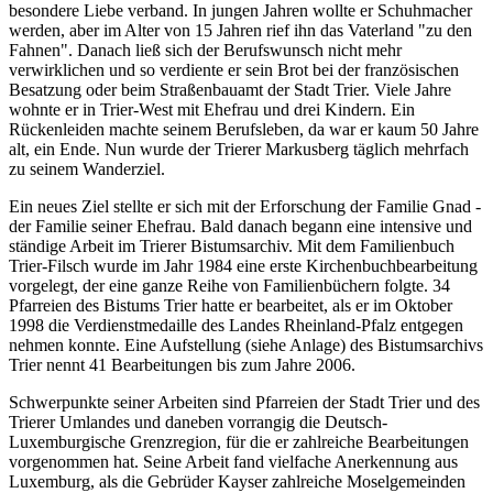
besondere Liebe verband. In jungen Jahren wollte er Schuhmacher
werden, aber im Alter von 15 Jahren rief ihn das Vaterland "zu den
Fahnen". Danach ließ sich der Berufswunsch nicht mehr
verwirklichen und so verdiente er sein Brot bei der französischen
Besatzung oder beim Straßenbauamt der Stadt Trier. Viele Jahre
wohnte er in Trier-West mit Ehefrau und drei Kindern. Ein
Rückenleiden machte seinem Berufsleben, da war er kaum 50 Jahre
alt, ein Ende. Nun wurde der Trierer Markusberg täglich mehrfach
zu seinem Wanderziel.
Ein neues Ziel stellte er sich mit der Erforschung der Familie Gnad -
der Familie seiner Ehefrau. Bald danach begann eine intensive und
ständige Arbeit im Trierer Bistumsarchiv. Mit dem Familienbuch
Trier-Filsch wurde im Jahr 1984 eine erste Kirchenbuchbearbeitung
vorgelegt, der eine ganze Reihe von Familienbüchern folgte. 34
Pfarreien des Bistums Trier hatte er bearbeitet, als er im Oktober
1998 die Verdienstmedaille des Landes Rheinland-Pfalz entgegen
nehmen konnte. Eine Aufstellung (siehe Anlage) des Bistumsarchivs
Trier nennt 41 Bearbeitungen bis zum Jahre 2006.
Schwerpunkte seiner Arbeiten sind Pfarreien der Stadt Trier und des
Trierer Umlandes und daneben vorrangig die Deutsch-
Luxemburgische Grenzregion, für die er zahlreiche Bearbeitungen
vorgenommen hat. Seine Arbeit fand vielfache Anerkennung aus
Luxemburg, als die Gebrüder Kayser zahlreiche Moselgemeinden