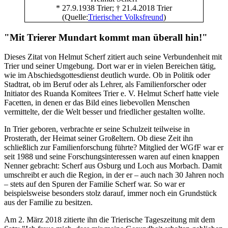
* 27.9.1938 Trier; † 21.4.2018 Trier
(Quelle:
Trierischer Volksfreund
)
"Mit Trierer Mundart kommt man überall hin!"
Dieses Zitat von Helmut Scherf zitiert auch seine Verbundenheit mit
Trier und seiner Umgebung. Dort war er in vielen Bereichen tätig,
wie im Abschiedsgottesdienst deutlich wurde. Ob in Politik oder
Stadtrat, ob im Beruf oder als Lehrer, als Familienforscher oder
Initiator des Ruanda Komitees Trier e. V. Helmut Scherf hatte viele
Facetten, in denen er das Bild eines liebevollen Menschen
vermittelte, der die Welt besser und friedlicher gestalten wollte.
In Trier geboren, verbrachte er seine Schulzeit teilweise in
Prosterath, der Heimat seiner Großeltern. Ob diese Zeit ihn
schließlich zur Familienforschung führte? Mitglied der WGfF war er
seit 1988 und seine Forschungsinteressen waren auf einen knappen
Nenner gebracht: Scherf aus Osburg und Loch aus Morbach. Damit
umschreibt er auch die Region, in der er – auch nach 30 Jahren noch
– stets auf den Spuren der Familie Scherf war. So war er
beispielsweise besonders stolz darauf, immer noch ein Grundstück
aus der Familie zu besitzen.
Am 2. März 2018 zitierte ihn die Trierische Tageszeitung mit dem