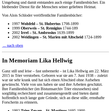
Umgebung und damit entstanden auch einige Familienbücher. Ein
bleibender Dienst für die Menschen seiner geliebten Heimat.
Von Alois Schloder veröffentlichte Familienbücher:
1997
Wolsfeld – St. Hubertus
1798-1899
1999
Oberweis – St. Remigius
1744-189
2002
Irrel – St. Ambrosius
1639-1899
2002
Weidingen – St. Marien mit Altscheid
1724-1899
... nach oben
In Memoriam Lika Hellwig
Ganz still und leise – fast unbemerkt – ist Lika Hellwig am 22. März
2015 in Trier verstorben. Geboren war sie am 7. Juni 1938 – zuletzt
war sie sehr krank und hat sich einen Abschied ohne Aufsehen
gewünscht. Viele von uns haben sie und ihre Arbeiten geschätzt.
Ihre Familienbücher (im Bistumsarchiv Trier einzusehen) sind
sorgfältig recherchiert und zusammengestellt und bieten damit
hoffentlich noch lange gute Gründe, sich an diese stille, ernsthafte
Forscherin zu erinnern.
1992
Trier-Zewen – St. Martinus
1695-1900