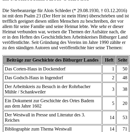
Die Sterbeanzeige für Alois Schleder (* 29.08.1930, † 03.12.2016)
ist mit dem Psalm 23 (Der Herr ist mein Hirte) überschrieben und ist
trefflich geeignet diesen stillen Menschen zu beschreiben, der vor
allem für seine Familie und seine Heimat lebte. Wie sehr er dieser
Heimat verbunden war, weisen die Themen der Aufsätze nach, die
er in den Heften des Geschichtlichen Arbeitskreises Bitburger Land
veröffentlichte. Seit Gründung des Vereins im Jahre 1990 zählte er
zu den ständigen Autoren und veröffentlichte hier seine Themen:
Beiträge zur Geschichte des Bitburger Landes
Heft
Seite
Das Corten-Haus in Dockendorf
1
50
Das Godsch-Haus in Ingendorf
2
48
Der Arbeitskreis zu Besuch in der Rohrbacher
3
38
Mühle / Schankweiler
Ein Dokument zur Geschichte des Ortes Badem
5
20
aus dem Jahre 1602
Der Westwall in Presse und Literatur des 3.
14
53
Reiches
Bibliographie zum Thema Westwall
14
71