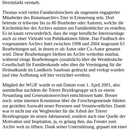
Herzinfarkt verstarb.
Thomas wird vielen Familienforschern als ungemein engagierter
Mitarbeiter des Bistumsarchivs Trier in Erinnerung sein. Dort
betreute er teilweise bis zu 80 Bearbeiter oder Autoren, welche die
Kirchenbücher des Archivs nutzten um Familienbücher zu erstellen.
Es ist kaum verwunderlich, dass die enge berufliche Interessenlage
auch zu einer Vielzahl von Publikationen führte. Das Findbuch des
vorgenannten Archivs listet zwischen 1998 und 2004 insgesamt 63
Bearbeitungen auf, in denen er als Autor oder Co-Autor genannt
wird. Diese Bearbeitungen bleiben im Archiv weiterhin nutzbar,
während einige Bearbeitungen (zusätzlich) über die Westdeutsche
Gesellschaft für Familienkunde oder über die Vereinigung für die
Heimatkunde im Landkreis Saarlouis gedruckt und verlegt wurden
(auf eine Auflistung soll hier verzichtet werden).
Mitglied der WGfF wurde er mit Datum vom 1. April 2001, also
unmittelbar nachdem die Trierer Bezirksgruppe sich zu einem
Neuanfang und Generationswechsel entschlossen hatte. Besser
noch: seine internen Kenntnisse über die Forschergemeinde führten
zur gezielten Auswahl neuer Personen und Verantwortlicher. Damit
war er nicht nur ein Wegbereiter für die Arbeit der Trierer
Bezirksgruppe im neuen Jahrtausend, sondern auch eine Quelle der
Motivation und Inspiration, ja, es gelang ihm, das Fenster zum
Archiv weit zu öffnen. Dank seiner Unterstützung, gepaart mit einer