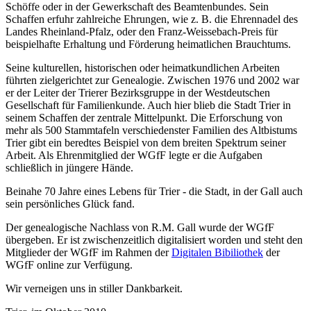
Schöffe oder in der Gewerkschaft des Beamtenbundes. Sein
Schaffen erfuhr zahlreiche Ehrungen, wie z. B. die Ehrennadel des
Landes Rheinland-Pfalz, oder den Franz-Weissebach-Preis für
beispielhafte Erhaltung und Förderung heimatlichen Brauchtums.
Seine kulturellen, historischen oder heimatkundlichen Arbeiten
führten zielgerichtet zur Genealogie. Zwischen 1976 und 2002 war
er der Leiter der Trierer Bezirksgruppe in der Westdeutschen
Gesellschaft für Familienkunde. Auch hier blieb die Stadt Trier in
seinem Schaffen der zentrale Mittelpunkt. Die Erforschung von
mehr als 500 Stammtafeln verschiedenster Familien des Altbistums
Trier gibt ein beredtes Beispiel von dem breiten Spektrum seiner
Arbeit. Als Ehrenmitglied der WGfF legte er die Aufgaben
schließlich in jüngere Hände.
Beinahe 70 Jahre eines Lebens für Trier - die Stadt, in der Gall auch
sein persönliches Glück fand.
Der genealogische Nachlass von R.M. Gall wurde der WGfF
übergeben. Er ist zwischenzeitlich digitalisiert worden und steht den
Mitglieder der WGfF im Rahmen der
Digitalen Bibiliothek
der
WGfF online zur Verfügung.
Wir verneigen uns in stiller Dankbarkeit.