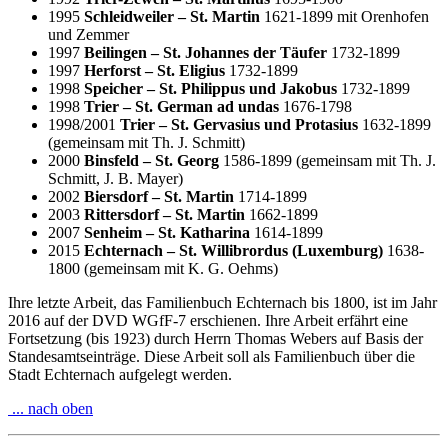
1995
Schleidweiler – St. Martin
1621-1899 mit Orenhofen
und Zemmer
1997
Beilingen – St. Johannes der Täufer
1732-1899
1997
Herforst – St. Eligius
1732-1899
1998
Speicher – St. Philippus und Jakobus
1732-1899
1998
Trier – St. German ad undas
1676-1798
1998/2001
Trier – St. Gervasius und Protasius
1632-1899
(gemeinsam mit Th. J. Schmitt)
2000
Binsfeld – St. Georg
1586-1899 (gemeinsam mit Th. J.
Schmitt, J. B. Mayer)
2002
Biersdorf – St. Martin
1714-1899
2003
Rittersdorf – St. Martin
1662-1899
2007
Senheim – St. Katharina
1614-1899
2015
Echternach – St. Willibrordus (Luxemburg)
1638-
1800 (gemeinsam mit K. G. Oehms)
Ihre letzte Arbeit, das Familienbuch Echternach bis 1800, ist im Jahr
2016 auf der DVD WGfF-7 erschienen. Ihre Arbeit erfährt eine
Fortsetzung (bis 1923) durch Herrn Thomas Webers auf Basis der
Standesamtseinträge. Diese Arbeit soll als Familienbuch über die
Stadt Echternach aufgelegt werden.
... nach oben