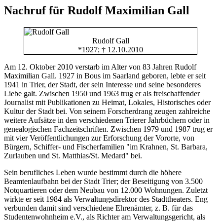
Nachruf für Rudolf Maximilian Gall
Rudolf Gall
*1927; † 12.10.2010
Am 12. Oktober 2010 verstarb im Alter von 83 Jahren Rudolf
Maximilian Gall. 1927 in Bous im Saarland geboren, lebte er seit
1941 in Trier, der Stadt, der sein Interesse und seine besonderes
Liebe galt. Zwischen 1950 und 1963 trug er als freischaffender
Journalist mit Publikationen zu Heimat, Lokales, Historisches oder
Kultur der Stadt bei. Von seinem Forscherdrang zeugen zahlreiche
weitere Aufsätze in den verschiedenen Trierer Jahrbüchern oder in
genealogischen Fachzeitschriften. Zwischen 1979 und 1987 trug er
mit vier Veröffentlichungen zur Erforschung der Vororte, von
Bürgern, Schiffer- und Fischerfamilien "im Krahnen, St. Barbara,
Zurlauben und St. Matthias/St. Medard" bei.
Sein berufliches Leben wurde bestimmt durch die höhere
Beamtenlaufbahn bei der Stadt Trier; der Beseitigung von 3.500
Notquartieren oder dem Neubau von 12.000 Wohnungen. Zuletzt
wirkte er seit 1984 als Verwaltungsdirektor des Stadttheaters. Eng
verbunden damit sind verschiedene Ehrenämter, z. B. für das
Studentenwohnheim e.V., als Richter am Verwaltungsgericht, als