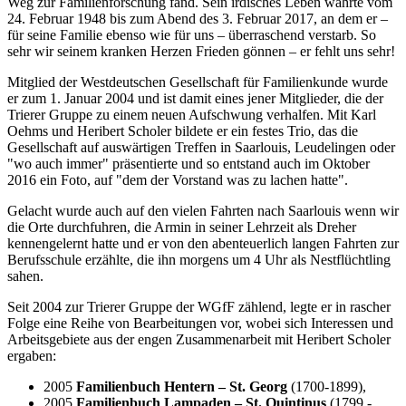
Weg zur Familienforschung fand. Sein irdisches Leben währte vom
24. Februar 1948 bis zum Abend des 3. Februar 2017, an dem er –
für seine Familie ebenso wie für uns – überraschend verstarb. So
sehr wir seinem kranken Herzen Frieden gönnen – er fehlt uns sehr!
Mitglied der Westdeutschen Gesellschaft für Familienkunde wurde
er zum 1. Januar 2004 und ist damit eines jener Mitglieder, die der
Trierer Gruppe zu einem neuen Aufschwung verhalfen. Mit Karl
Oehms und Heribert Scholer bildete er ein festes Trio, das die
Gesellschaft auf auswärtigen Treffen in Saarlouis, Leudelingen oder
"wo auch immer" präsentierte und so entstand auch im Oktober
2016 ein Foto, auf "dem der Vorstand was zu lachen hatte".
Gelacht wurde auch auf den vielen Fahrten nach Saarlouis wenn wir
die Orte durchfuhren, die Armin in seiner Lehrzeit als Dreher
kennengelernt hatte und er von den abenteuerlich langen Fahrten zur
Berufsschule erzählte, die ihn morgens um 4 Uhr als Nestflüchtling
sahen.
Seit 2004 zur Trierer Gruppe der WGfF zählend, legte er in rascher
Folge eine Reihe von Bearbeitungen vor, wobei sich Interessen und
Arbeitsgebiete aus der engen Zusammenarbeit mit Heribert Scholer
ergaben:
2005
Familienbuch Hentern – St. Georg
(1700-1899),
2005
Familienbuch Lampaden – St. Quintinus
(1799 -