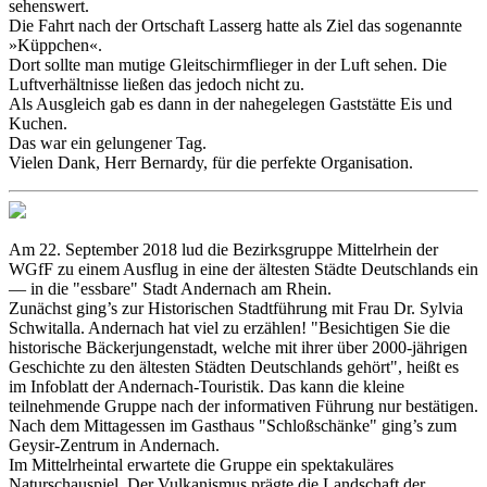
sehenswert.
Die Fahrt nach der Ortschaft Lasserg hatte als Ziel das sogenannte
»Küppchen«.
Dort sollte man mutige Gleitschirmflieger in der Luft sehen. Die
Luftverhältnisse ließen das jedoch nicht zu.
Als Ausgleich gab es dann in der nahegelegen Gaststätte Eis und
Kuchen.
Das war ein gelungener Tag.
Vielen Dank, Herr Bernardy, für die perfekte Organisation.
Am 22. September 2018 lud die Bezirksgruppe Mittelrhein der
WGfF zu einem Ausflug in eine der ältesten Städte Deutschlands ein
— in die "essbare" Stadt Andernach am Rhein.
Zunächst ging’s zur Historischen Stadtführung mit Frau Dr. Sylvia
Schwitalla. Andernach hat viel zu erzählen! "Besichtigen Sie die
historische Bäckerjungenstadt, welche mit ihrer über 2000-jährigen
Geschichte zu den ältesten Städten Deutschlands gehört", heißt es
im Infoblatt der Andernach-Touristik. Das kann die kleine
teilnehmende Gruppe nach der informativen Führung nur bestätigen.
Nach dem Mittagessen im Gasthaus "Schloßschänke" ging’s zum
Geysir-Zentrum in Andernach.
Im Mittelrheintal erwartete die Gruppe ein spektakuläres
Naturschauspiel. Der Vulkanismus prägte die Landschaft der