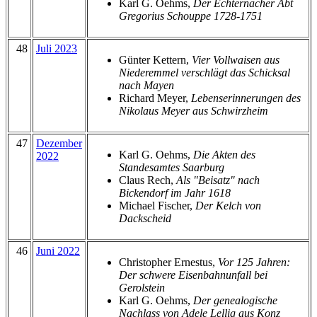
Karl G. Oehms,
Der Echternacher Abt
Gregorius Schouppe 1728-1751
48
Juli 2023
Günter Kettern,
Vier Vollwaisen aus
Niederemmel verschlägt das Schicksal
nach Mayen
Richard Meyer,
Lebenserinnerungen des
Nikolaus Meyer aus Schwirzheim
47
Dezember
Karl G. Oehms,
Die Akten des
2022
Standesamtes Saarburg
Claus Rech,
Als "Beisatz" nach
Bickendorf im Jahr 1618
Michael Fischer,
Der Kelch von
Dackscheid
46
Juni 2022
Christopher Ernestus,
Vor 125 Jahren:
Der schwere Eisenbahnunfall bei
Gerolstein
Karl G. Oehms,
Der genealogische
Nachlass von Adele Lellig aus Konz