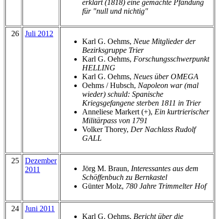
erklärt (1818) eine gemachte Pfändung
für "null und nichtig"
26
Juli 2012
Karl G. Oehms,
Neue Mitglieder der
Bezirksgruppe Trier
Karl G. Oehms,
Forschungsschwerpunkt
HELLING
Karl G. Oehms,
Neues über OMEGA
Oehms / Hubsch,
Napoleon war (mal
wieder) schuld: Spanische
Kriegsgefangene sterben 1811 in Trier
Anneliese Markert (+),
Ein kurtrierischer
Militärpass von 1791
Volker Thorey,
Der Nachlass Rudolf
GALL
25
Dezember
Jörg M. Braun,
Interessantes aus dem
2011
Schöffenbuch zu Bernkastel
Günter Molz,
780 Jahre Trimmelter Hof
24
Juni 2011
Karl G. Oehms,
Bericht über die