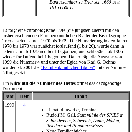
Bantusseminar zu Trier seit 1660 bzw.
1816 (Teil 1)
Es folgt eine chronologische Liste (die jüngsten zuerst) mit den
bisher erschienenen Familienkundlichen Blätter der Bezirksgruppe
Trier aus den Jahren 1970 bis 1999. Die Numerierung in den Jahren
1970 bis 1978 war zunächst fortlaufend (1 bis 20), wurde dann in
jedem Jahr ab 1979 neu bei 1 begonnen, und schließlich ab 1996
wieder fortlaufend bei 1 begonnen. Daher trägt die Ausgabe von
1999 die Nummer 4 und unter der Egide von Karl G. Oehms
wurden ab 2001 die
"Familienkundlichen Blätter"
mit der Nummer
5 fortgesetzt.
Ein
Klick auf die Nummer des Heftes
öffnet das dazugehörige
Dokument.
Jahr
Heft
Inhalt
1999
4
Literaturhinweise, Termine
Rudolf M. Gall,
Stammlinie der SPIES in
Schleidweiler, Schweich, Daun, Müden,
Briedern und Pommern/Mosel
Neue Familienbücher