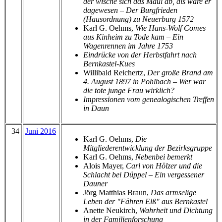
der wische sich das Maul ab, als wäre er
dagewesen – Der Burgfrieden
(Hausordnung) zu Neuerburg 1572
Karl G. Oehms,
Wie Hans-Wolf Comes
aus Kinheim zu Tode kam – Ein
Wagenrennen im Jahre 1753
Eindrücke von der Herbstfahrt nach
Bernkastel-Kues
Willibald Reichertz,
Der große Brand am
4. August 1897 in Pohlbach – Wer war
die tote junge Frau wirklich?
Impressionen vom genealogischen Treffen
in Daun
34
Juni 2016
Karl G. Oehms,
Die
Mitgliederentwicklung der Bezirksgruppe
Karl G. Oehms,
Nebenbei bemerkt
Alois Mayer,
Carl von Hölzer und die
Schlacht bei Düppel – Ein vergessener
Dauner
Jörg Matthias Braun,
Das armselige
Leben der "Fähren Elß" aus Bernkastel
Anette Neukirch,
Wahrheit und Dichtung
in der Familienforschung