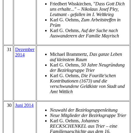
Friedbert Wisskirchen,
"Dass Gott Dich
uns erhalte..." – Nikolaus Josef Pley,
Leutnant - gefallen im I. Weltkrieg
Karl G. Oehms,
Zum Arbeitstreffen in
Prüm
Karl G. Oehms,
Auf der Suche nach
Auswanderern der Familie Mayrisch
31
Dezember
Michael Brammertz,
Das ganze Leben
2014
auf kleinstem Raum
Karl G. Oehms,
50 Jahre Neugründung
der Bezirksgruppe Trier
Karl G. Oehms,
Die Fourille'schen
Kontributionen (1673) und die
verschwundene Geldkiste von Stadt und
Amt Wittlich
30
Juni 2014
Neuwahl der Bezirksgruppenleitung
Neue Mitglieder der Bezirksgruppe Trier
Karl G. Oehms,
Johannes
RECKSCHENKEL aus Trier – eine
Familiengeschichte aus dem 16.