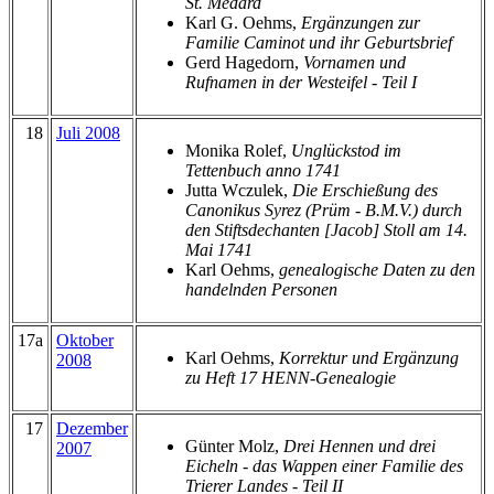
St. Medard
Karl G. Oehms,
Ergänzungen zur
Familie Caminot und ihr Geburtsbrief
Gerd Hagedorn,
Vornamen und
Rufnamen in der Westeifel - Teil I
18
Juli 2008
Monika Rolef,
Unglückstod im
Tettenbuch anno 1741
Jutta Wczulek,
Die Erschießung des
Canonikus Syrez (Prüm - B.M.V.) durch
den Stiftsdechanten [Jacob] Stoll am 14.
Mai 1741
Karl Oehms,
genealogische Daten zu den
handelnden Personen
17a
Oktober
Karl Oehms,
Korrektur und Ergänzung
2008
zu Heft 17 HENN-Genealogie
17
Dezember
Günter Molz,
Drei Hennen und drei
2007
Eicheln - das Wappen einer Familie des
Trierer Landes - Teil II