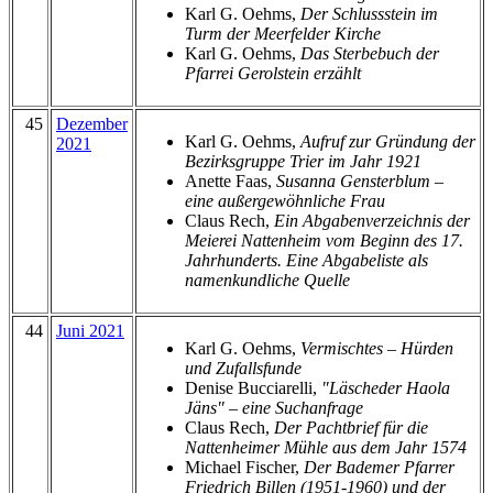
Karl G. Oehms,
Der Schlussstein im
Turm der Meerfelder Kirche
Karl G. Oehms,
Das Sterbebuch der
Pfarrei Gerolstein erzählt
45
Dezember
Karl G. Oehms,
Aufruf zur Gründung der
2021
Bezirksgruppe Trier im Jahr 1921
Anette Faas,
Susanna Gensterblum –
eine außergewöhnliche Frau
Claus Rech,
Ein Abgabenverzeichnis der
Meierei Nattenheim vom Beginn des 17.
Jahrhunderts. Eine Abgabeliste als
namenkundliche Quelle
44
Juni 2021
Karl G. Oehms,
Vermischtes – Hürden
und Zufallsfunde
Denise Bucciarelli,
"Läscheder Haola
Jäns" – eine Suchanfrage
Claus Rech,
Der Pachtbrief für die
Nattenheimer Mühle aus dem Jahr 1574
Michael Fischer,
Der Bademer Pfarrer
Friedrich Billen (1951-1960) und der