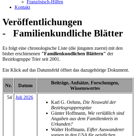
Französisch-Hilfen
Kontakt
Veröffentlichungen
- Familienkundliche Blätter
Es folgt eine chronologische Liste (die jüngsten zuerst) mit den
bisher erschienenen
"Familienkundlichen Blättern"
der
Bezirksgruppe Trier seit 2001.
Ein Klick auf das Datumsfeld öffnet das dazugehörige Dokument.
Beiträge, Aufsätze, Forschungen,
Nr.
Datum
Wissenswertes
54
Juli 2026
Karl G. Oehms,
Die Neuwahl der
Bezirksgruppenspitze
Günter Hoffmann,
Wie verläßlich sind
Angaben aus dem Familienkreis in
Urkunden?
Walter Hoffmann,
Eifler Auswanderer
sorgen in den USA für geistlichen