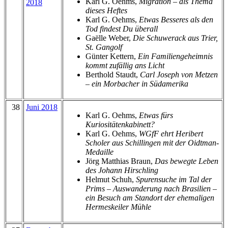
Karl G. Oehms,
Migration – als Thema
2018
dieses Heftes
Karl G. Oehms,
Etwas Besseres als den
Tod findest Du überall
Gaëlle Weber,
Die Schuwerack aus Trier,
St. Gangolf
Günter Kettern,
Ein Familiengeheimnis
kommt zufällig ans Licht
Berthold Staudt,
Carl Joseph von Metzen
– ein Morbacher in Südamerika
38
Juni 2018
Karl G. Oehms,
Etwas fürs
Kuriositätenkabinett?
Karl G. Oehms,
WGfF ehrt Heribert
Scholer aus Schillingen mit der Oidtman-
Medaille
Jörg Matthias Braun,
Das bewegte Leben
des Johann Hirschling
Helmut Schuh,
Spurensuche im Tal der
Prims – Auswanderung nach Brasilien –
ein Besuch am Standort der ehemaligen
Hermeskeiler Mühle