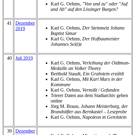
Karl G. Oehms,
"Von und zu" oder "Auf
und Ab" auf den Lissinger Burgen?
41
Dezember
Karl G. Oehms,
Der Steinmetz Johann
2019
Baptist Simar
Karl G. Oehms,
Der Hofbaumeister
Johannes Sei(t)z
40
Juli 2019
Karl G. Oehms,
Verleihung der Oidtman-
Medaille an Volker Thorey
Berthold Staudt,
Ein Grabstein erzählt
Karl G. Oehms,
Mit Karl Marx in der
Kommune
Karl G. Oehms,
Vermißt / Gefunden
Trierer Daten aus dem Stadtarchiv gehen
online
Jörg M. Braun,
Johann Meisterburg, der
Brandstifter aus Bernkastel – Leseprobe
Karl G. Oehms,
Napoleon in Gerolstein
39
Dezember