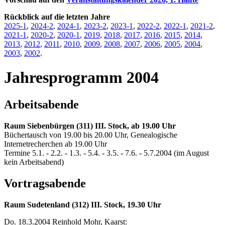
Rückblick auf die letzten Jahre
2025-1
,
2024-2
,
2024-1
,
2023-2
,
2023-1
,
2022-2
,
2022-1
,
2021-2
,
2021-1
,
2020-2
,
2020-1
,
2019
,
2018
,
2017
,
2016
,
2015
,
2014
,
2013
,
2012
,
2011
,
2010
,
2009
,
2008
,
2007
,
2006
,
2005
,
2004
,
2003
,
2002
.
Jahresprogramm 2004
Arbeitsabende
Raum Siebenbürgen (311) III. Stock, ab 19.00 Uhr
Büchertausch von 19.00 bis 20.00 Uhr, Genealogische
Internetrecherchen ab 19.00 Uhr
Termine 5.1. - 2.2. - 1.3. - 5.4. - 3.5. - 7.6. - 5.7.2004 (im August
kein Arbeitsabend)
Vortragsabende
Raum Sudetenland (312) III. Stock, 19.30 Uhr
Do. 18.3.2004 Reinhold Mohr, Kaarst: