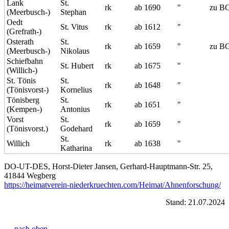
Lank
St.
rk
ab 1690
"
zu BG
(Meerbusch-)
Stephan
Oedt
St. Vitus
rk
ab 1612
"
(Grefrath-)
Osterath
St.
rk
ab 1659
"
zu BG
(Meerbusch-)
Nikolaus
Schiefbahn
St. Hubert
rk
ab 1675
"
(Willich-)
St. Tönis
St.
rk
ab 1648
"
(Tönisvorst-)
Kornelius
Tönisberg
St.
rk
ab 1651
"
(Kempen-)
Antonius
Vorst
St.
rk
ab 1659
"
(Tönisvorst.)
Godehard
St.
Willich
rk
ab 1638
"
Katharina
DO-UT-DES, Horst-Dieter Jansen, Gerhard-Hauptmann-Str. 25,
41844 Wegberg
https://heimatverein-niederkruechten.com/Heimat/Ahnenforschung/
Stand: 21.07.2024
... nach oben