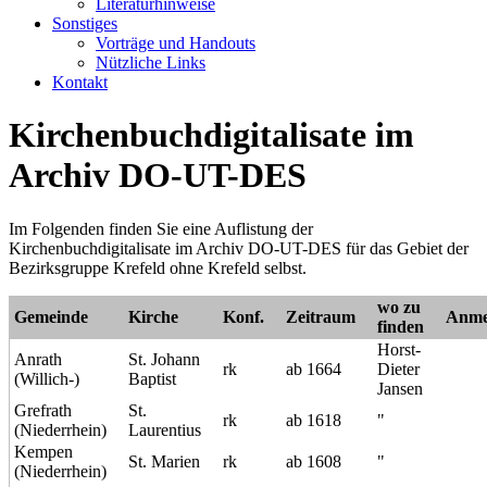
Literaturhinweise
Sonstiges
Vorträge und Handouts
Nützliche Links
Kontakt
Kirchenbuchdigitalisate im
Archiv DO-UT-DES
Im Folgenden finden Sie eine Auflistung der
Kirchenbuchdigitalisate im Archiv DO-UT-DES für das Gebiet der
Bezirksgruppe Krefeld ohne Krefeld selbst.
wo zu
Gemeinde
Kirche
Konf.
Zeitraum
Anme
finden
Horst-
Anrath
St. Johann
rk
ab 1664
Dieter
(Willich-)
Baptist
Jansen
Grefrath
St.
rk
ab 1618
"
(Niederrhein)
Laurentius
Kempen
St. Marien
rk
ab 1608
"
(Niederrhein)