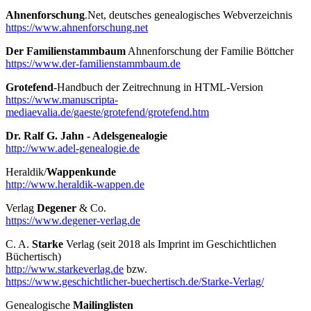
Ahnenforschung
.Net, deutsches genealogisches Webverzeichnis
https://www.ahnenforschung.net
Der Familienstammbaum
Ahnenforschung der Familie Böttcher
https://www.der-familienstammbaum.de
Grotefend
-Handbuch der Zeitrechnung in HTML-Version
https://www.manuscripta-
mediaevalia.de/gaeste/grotefend/grotefend.htm
Dr. Ralf G. Jahn - Adelsgenealogie
http://www.adel-genealogie.de
Heraldik/
Wappenkunde
http://www.heraldik-wappen.de
Verlag
Degener
& Co.
https://www.degener-verlag.de
C. A.
Starke
Verlag (seit 2018 als Imprint im Geschichtlichen
Büchertisch)
http://www.starkeverlag.de
bzw.
https://www.geschichtlicher-buechertisch.de/Starke-Verlag/
Genealogische
Mailinglisten