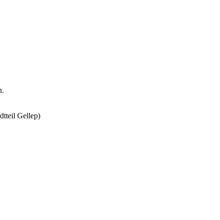
n.
tteil Gellep)