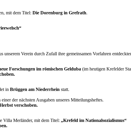
, mit dem Titel:
Die Dorenburg in Grefrath
.
rieewelsch“
aus unserem Verein durch Zufall ihre gemeinsamen Vorfahren entdeckte
neue Forschungen im römischen Gelduba
(im heutigen Krefelder Stad
schoben.
det in
Brüggen am Niederrhein
statt.
 einer der nächsten Ausgaben unseres Mitteilungsheftes.
 Herbst verschoben.
e Villa Merländer, mit dem Titel:
„Krefeld im Nationalsozialismus“
ben.