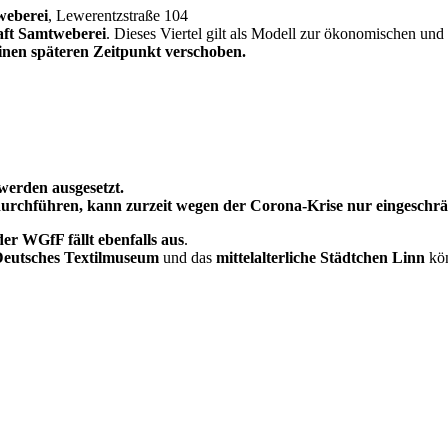
weberei
, Lewerentzstraße 104
ft Samtweberei
. Dieses Viertel gilt als Modell zur ökonomischen und 
inen späteren Zeitpunkt verschoben.
werden ausgesetzt.
 durchführen, kann zurzeit wegen der Corona-Krise nur eingeschr
er WGfF fällt ebenfalls aus
.
eutsches Textilmuseum
und das
mittelalterliche Städtchen Linn
kön