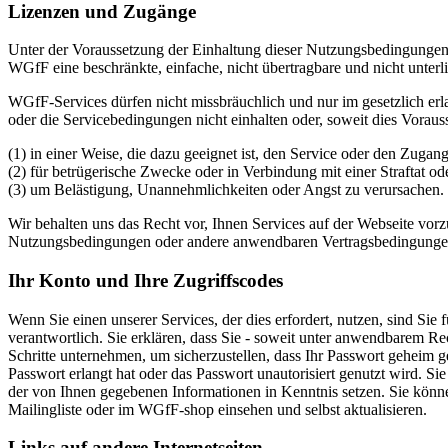
Lizenzen und Zugänge
Unter der Voraussetzung der Einhaltung dieser Nutzungsbedingungen
WGfF eine beschränkte, einfache, nicht übertragbare und nicht unterl
WGfF-Services dürfen nicht missbräuchlich und nur im gesetzlich
oder die Servicebedingungen nicht einhalten oder, soweit dies Voraus
(1) in einer Weise, die dazu geeignet ist, den Service oder den Zugan
(2) für betrügerische Zwecke oder in Verbindung mit einer Straftat od
(3) um Belästigung, Unannehmlichkeiten oder Angst zu verursachen.
Wir behalten uns das Recht vor, Ihnen Services auf der Webseite vor
Nutzungsbedingungen oder andere anwendbaren Vertragsbedingungen o
Ihr Konto und Ihre Zugriffscodes
Wenn Sie einen unserer Services, der dies erfordert, nutzen, sind Si
verantwortlich. Sie erklären, dass Sie - soweit unter anwendbarem Rec
Schritte unternehmen, um sicherzustellen, dass Ihr Passwort geheim 
Passwort erlangt hat oder das Passwort unautorisiert genutzt wird. Si
der von Ihnen gegebenen Informationen in Kenntnis setzen. Sie könne
Mailingliste oder im WGfF-shop einsehen und selbst aktualisieren.
Links auf andere Internetseiten