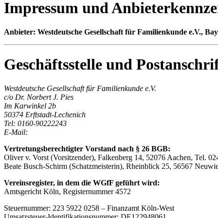
Impressum und Anbieterkennze
Anbieter: Westdeutsche Gesellschaft für Familienkunde e.V., Bay
Geschäftsstelle und Postanschr
Westdeutsche Gesellschaft für Familienkunde e.V.
c/o Dr. Norbert J. Pies
Im Karwinkel 2b
50374 Erftstadt-Lechenich
Tel: 0160-90222243
E-Mail:
Vertretungsberechtigter Vorstand nach § 26 BGB:
Oliver v. Vorst (Vorsitzender), Falkenberg 14, 52076 Aachen, Tel. 
Beate Busch-Schirm (Schatzmeisterin), Rheinblick 25, 56567 Neuwi
Vereinsregister, in dem die WGfF geführt wird:
Amtsgericht Köln, Registernummer 4572
Steuernummer: 223 5922 0258 – Finanzamt Köln-West
Umsatzsteuer-Identifikationsnummer: DE122948061