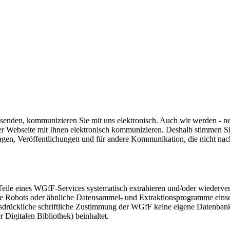
s senden, kommunizieren Sie mit uns elektronisch. Auch wir werden -
er Webseite mit Ihnen elektronisch kommunizieren. Deshalb stimmen S
gungen, Veröffentlichungen und für andere Kommunikation, die nicht n
Teile eines WGfF-Services systematisch extrahieren und/oder wiederve
ine Robots oder ähnliche Datensammel- und Extraktionsprogramme eins
sdrückliche schriftliche Zustimmung der WGfF keine eigene Datenbank h
r Digitalen Bibliothek) beinhaltet.