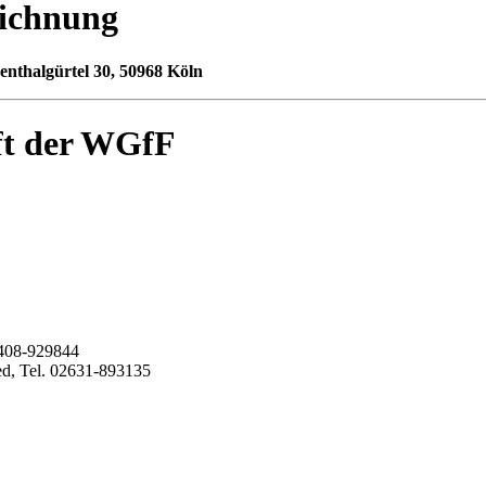
ichnung
enthalgürtel 30, 50968 Köln
ift der WGfF
02408-929844
ed, Tel. 02631-893135