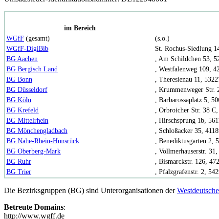
im Bereich
WGfF
(gesamt)
(s.o.)
WGfF-DigiBib
St. Rochus-Siedlung 14
BG Aachen
, Am Schildchen 53, 5
BG Bergisch Land
, Westfalenweg 109, 4
BG Bonn
, Theresienau 11, 532
BG Düsseldorf
, Krummenweger Str. 
BG Köln
, Barbarossaplatz 5, 5
BG Krefeld
, Orbroicher Str. 38 
BG Mittelrhein
, Hirschsprung 1b, 561
BG Mönchengladbach
, Schloßacker 35, 411
BG Nahe-Rhein-Hunsrück
, Benediktusgarten 2,
BG Oberberg-Mark
, Vollmerhauserstr. 3
BG Ruhr
, Bismarckstr. 126, 47
BG Trier
, Pfalzgrafenstr. 2, 54
Die Bezirksgruppen (BG) sind Unterorganisationen der
Westdeutschen
Betreute Domains
:
http://www.wgff.de