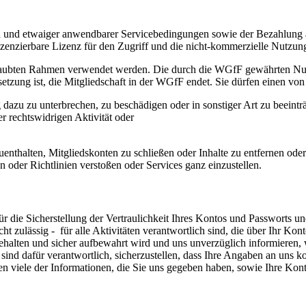
 und etwaiger anwendbarer Servicebedingungen sowie der Bezahlung a
izenzierbare Lizenz für den Zugriff und die nicht-kommerzielle Nutzung
 erlaubten Rahmen verwendet werden. Die durch die WGfF gewährten N
setzung ist, die Mitgliedschaft in der WGfF endet. Sie dürfen einen v
g dazu zu unterbrechen, zu beschädigen oder in sonstiger Art zu beeintr
er rechtswidrigen Aktivität oder
zuenthalten, Mitgliedskonten zu schließen oder Inhalte zu entfernen o
der Richtlinien verstoßen oder Services ganz einzustellen.
e für die Sicherstellung der Vertraulichkeit Ihres Kontos und Passwort
ht zulässig - für alle Aktivitäten verantwortlich sind, die über Ihr Ko
gehalten und sicher aufbewahrt wird und uns unverzüglich informieren,
e sind dafür verantwortlich, sicherzustellen, dass Ihre Angaben an uns 
n viele der Informationen, die Sie uns gegeben haben, sowie Ihre Kon