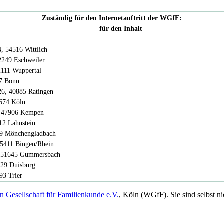
Zuständig für den Internetauftritt der WGfF:
für den Inhalt
, 54516 Wittlich
2249 Eschweiler
2111 Wuppertal
27 Bonn
26, 40885 Ratingen
0674 Köln
C, 47906 Kempen
12 Lahnstein
89 Mönchengladbach
 55411 Bingen/Rhein
1, 51645 Gummersbach
229 Duisburg
293 Trier
 Gesellschaft für Familienkunde e.V.
, Köln (WGfF). Sie sind selbst ni