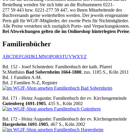
Bestellung wenden Sie sich bitte an die Rufnummern 0221-
277 59 443 bzw. 0221-277 59 447, wo Ihnen Mitarbeitende des
Buchversands gerne weiterhelfen werden. Der jeweils erstgenannte
Preis gilt für WGfF-Mitglieder, der zweite Preis für Nichtmitglieder.
Alle Preise verstehen sich zuzüglich Porto- und Verpackungskosten.
Bei Abweichungen gelten die im Onlineshop hinterlegten Preise
.
Familienbücher
A
B
C
D
E
F
G
H
I
J
K
L
M
N
O
P
Q
R
S
T
U
V
W
X
Y
Z
Bd. 152 - Josef Schmieden: Familienbuch der kath. Pfarrei
St.Matthäus
Bad Sobernheim 1664-1880
, zus. 1185 S., Köln 2011
Bd. 1 Familien A-M.
Bd. 2 Familien N-Z, Register
Familienbuch Bad Sobernheim
Bd. 171 - Heinz Augustin: Familienbuch der ev. Kirchengemeinde
Gutenberg 1691-1905
, 435 S., Köln 2002
Familienbuch Gutenberg
Bd. 172 - Heinz Augustin: Familienbuch der ev. Kirchengemeinde
Hargesheim 1691-1905
, 467 S., Köln 2002
Familienbuch Hargesheim