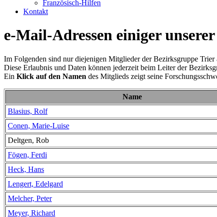
Französisch-Hilfen
Kontakt
e-Mail-Adressen einiger unserer
Im Folgenden sind nur diejenigen Mitglieder der Bezirksgruppe Trier 
Diese Erlaubnis und Daten können jederzeit beim Leiter der Bezirks
Ein
Klick auf den Namen
des Mitglieds zeigt seine Forschungsschw
Name
Blasius, Rolf
Conen, Marie-Luise
Deltgen, Rob
Fögen, Ferdi
Heck, Hans
Lengert, Edelgard
Melcher, Peter
Meyer, Richard