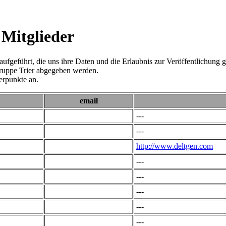
 Mitglieder
aufgeführt, die uns ihre Daten und die Erlaubnis zur Veröffentlichung
gruppe Trier abgegeben werden.
erpunkte an.
email
---
---
http://www.deltgen.com
---
---
---
---
---