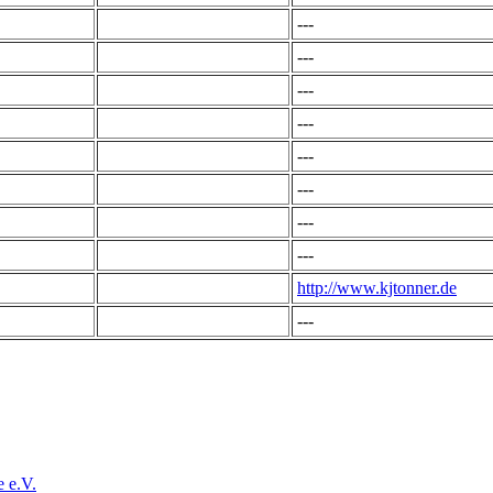
---
---
---
---
---
---
---
---
http://www.kjtonner.de
---
e e.V.